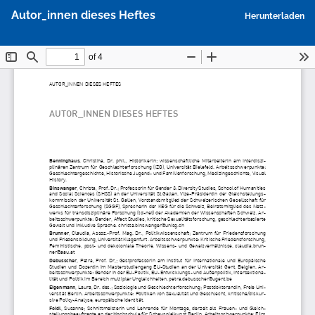
Zu
P
Autor_innen dieses Heftes
Herunterladen
Artikeldetails
h
zurückkehren