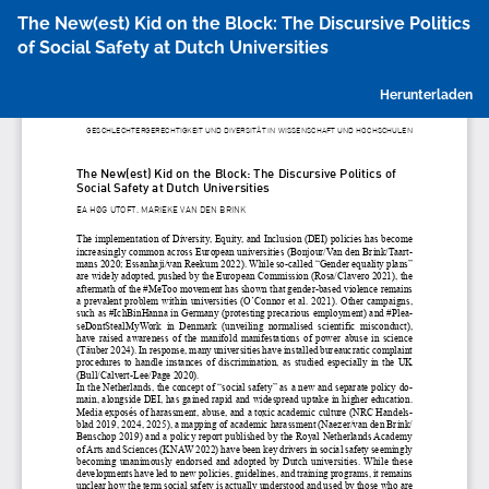
Zu
The New(est) Kid on the Block: The Discursive Politics
Artikeldetails
of Social Safety at Dutch Universities
zurückkehren
P
Herunterladen
h