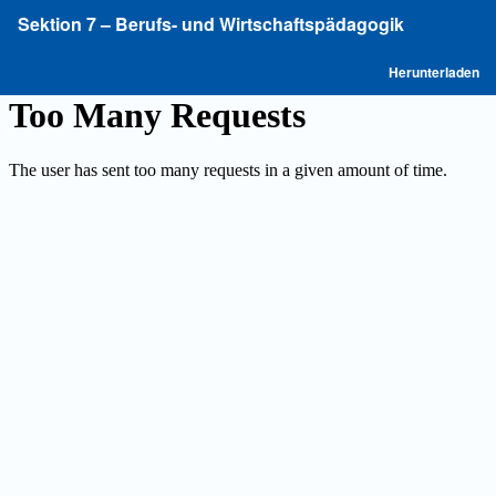
Zu
Sektion 7 – Berufs- und Wirtschaftspädagogik
Artikeldetails
zurückkehren
P
Herunterladen
he