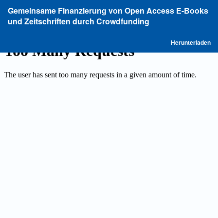
Zu
Gemeinsame Finanzierung von Open Access E-Books
Artikeldetails
und Zeitschriften durch Crowdfunding
zurückkehren
P
Herunterladen
he