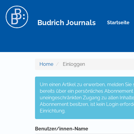
Hauptnavigation
Hauptinhalt
Sidebar
Budrich Journals
Startseite
Home
Einloggen
Um einen Artikel zu erwerben, melden Sie si
bereits über ein persönliches Abonnement v
uneingeschränkten Zugang zu allen Inhalten z
Abonnement besitzen, ist kein Login erford
Einrichtung.
Benutzer/innen-Name