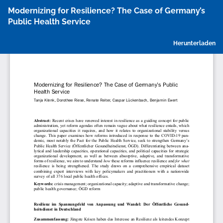
Zu
Modernizing for Resilience? The Case of Germany’s
Artikeldetails
Public Health Service
zurückkehren
P
Herunterladen
h