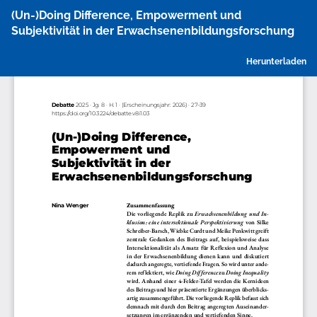
Zu
(Un-)Doing Difference, Empowerment und
Artikeldetails
Subjektivität in der Erwachsenenbildungsforschung
zurückkehren
P
Herunterladen
h